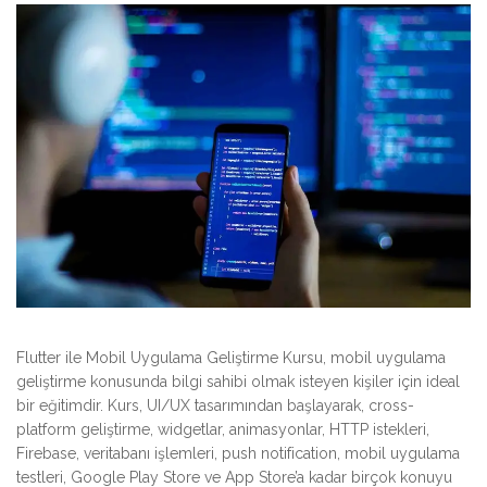
Flutter ile Mobil Uygulama Geliştirme Kursu, mobil uygulama
geliştirme konusunda bilgi sahibi olmak isteyen kişiler için ideal
bir eğitimdir. Kurs, UI/UX tasarımından başlayarak, cross-
platform geliştirme, widgetlar, animasyonlar, HTTP istekleri,
Firebase, veritabanı işlemleri, push notification, mobil uygulama
testleri, Google Play Store ve App Store’a kadar birçok konuyu